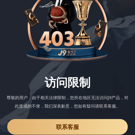
访问限制
尊敬的用户，由于相关法律限制，您所在地区无法访问J9产品，对
此造成的不便，我们深表歉意，您如有疑问请联系客服。
联系客服