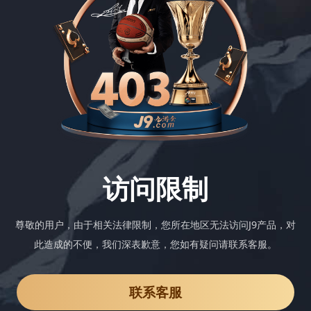
访问限制
尊敬的用户，由于相关法律限制，您所在地区无法访问J9产品，对
此造成的不便，我们深表歉意，您如有疑问请联系客服。
联系客服