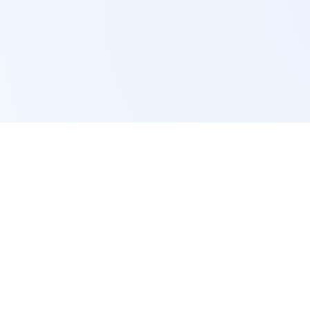
快速链接
DB视讯·(中国区)官方网站
关于
DB视
DB视讯以“引领快乐，创造价值”为发展
理念，致力于为用户群体提供多元、多形
赛事新闻
式的内容，平台覆盖多个语种与终端系