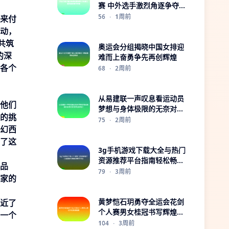
赛 中外选手激烈角逐争夺荣
誉
56
·
1周前
来付
动，
共筑
奥运会分组揭晓中国女排迎
的深
难而上奋勇争先再创辉煌
各个
68
·
2周前
从易建联一声叹息看运动员
他们
梦想与身体极限的无奈对抗
的挑
与告别时刻之
75
·
2周前
幻西
了这
3g手机游戏下载大全与热门
资源推荐平台指南轻松畅玩
品
攻略实用版
79
·
3周前
家的
黄梦恺石玥勇夺全运会花剑
近了
个人赛男女桂冠书写辉煌篇
一个
章
104
·
3周前