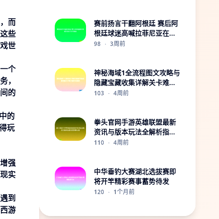
，而
赛前扬言干翻阿根廷 赛后阿
这些
根廷球迷高喊拉菲尼亚在哪
里
98
·
3周前
戏世
一个
神秘海域1全流程图文攻略与
务，
隐藏宝藏收集详解关卡难点
间的
解析指南册
103
·
4周前
中的
拳头官网手游英雄联盟最新
得玩
资讯与版本玩法全解析指南
深度攻略分享
110
·
4周前
增强
中华垂钓大赛湖北选拔赛即
现实
将开竿精彩赛事蓄势待发
120
·
1个月前
遇到
西游