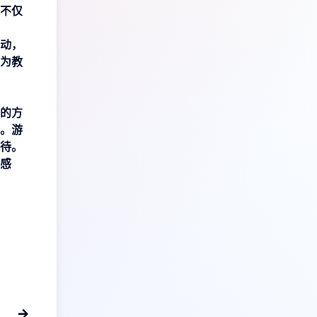
不仅
动，
为教
的方
。游
待。
感