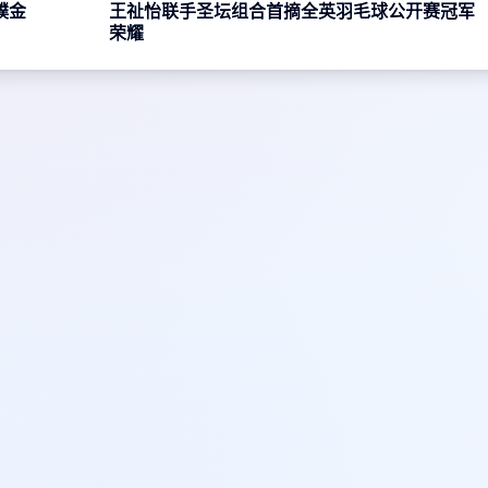
蹼金
王祉怡联手圣坛组合首摘全英羽毛球公开赛冠军
荣耀