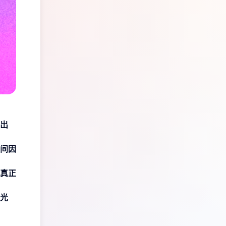
出
间因
真正
光