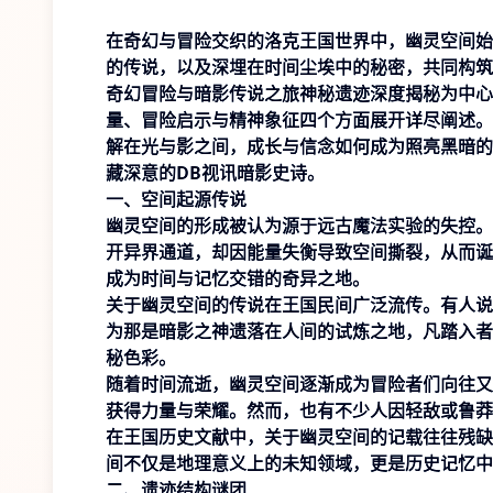
在奇幻与冒险交织的洛克王国世界中，幽灵空间始
的传说，以及深埋在时间尘埃中的秘密，共同构筑
奇幻冒险与暗影传说之旅神秘遗迹深度揭秘为中心
量、冒险启示与精神象征四个方面展开详尽阐述。
解在光与影之间，成长与信念如何成为照亮黑暗的
藏深意的
DB视讯
暗影史诗。
一、空间起源传说
幽灵空间的形成被认为源于远古魔法实验的失控。
开异界通道，却因能量失衡导致空间撕裂，从而诞
成为时间与记忆交错的奇异之地。
关于幽灵空间的传说在王国民间广泛流传。有人说
为那是暗影之神遗落在人间的试炼之地，凡踏入者
秘色彩。
随着时间流逝，幽灵空间逐渐成为冒险者们向往又
获得力量与荣耀。然而，也有不少人因轻敌或鲁莽
在王国历史文献中，关于幽灵空间的记载往往残缺
间不仅是地理意义上的未知领域，更是历史记忆中
二、遗迹结构谜团