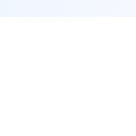
联系方式
客服热线：18492036017
邮箱：unionized@gmail.com
地址：安阳市殷都区梅元庄