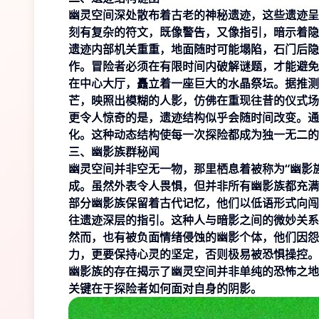
幽灵空间深处散布着古老的神秘遗迹，这些遗迹呈
刻有复杂的符文，既像警告，又像指引，暗示着隐
遗迹内部机关重重，地面随时可能塌陷，石门后隐
作。冒险者必须在有限时间内破解谜题，才能避免
在中心大厅，矗立着一座巨大的水晶祭坛。据推测
芒，映照出模糊的人影，仿佛在重现往昔的仪式场
更令人惊奇的是，遗迹结构似乎会随时间改变。通
化。这种动态结构使每一次探险都成为独一无二的
三、幽影族群秘闻
幽灵空间并非空无一物，那里栖息着被称为“幽影
成。虽然外表令人畏惧，但并非所有幽影族都充满
部分幽影族保留着古代记忆，他们以低语形式向闯
往遗迹深层的指引。这种人与暗影之间的微妙关系
然而，也有被负面情绪侵蚀的幽影个体，他们因怨
力，更要保持心灵的坚定，否则极易被恐惧操控。
幽影族的存在揭示了幽灵空间并非单纯的恐怖之地
关键在于探险者如何面对自身的阴影。