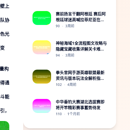
壁上
赛前扬言干翻阿根廷 赛后阿
队协
根廷球迷高喊拉菲尼亚在哪
里
90
·
3周前
色光
神秘海域1全流程图文攻略与
变
隐藏宝藏收集详解关卡难点
解析指南册
94
·
3周前
量构
拳头官网手游英雄联盟最新
资讯与版本玩法全解析指南
得通
深度攻略分享
102
·
4周前
斗能
中华垂钓大赛湖北选拔赛即
将开竿精彩赛事蓄势待发
引，
110
·
1个月前