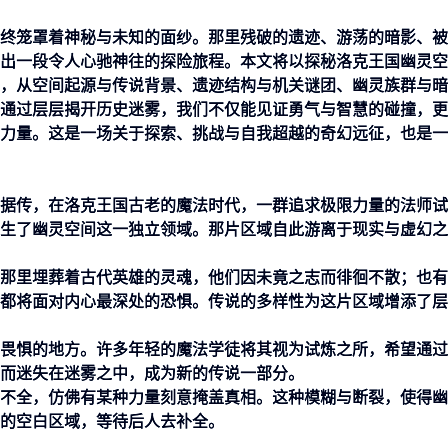
终笼罩着神秘与未知的面纱。那里残破的遗迹、游荡的暗影、被
出一段令人心驰神往的探险旅程。本文将以探秘洛克王国幽灵空
，从空间起源与传说背景、遗迹结构与机关谜团、幽灵族群与暗
通过层层揭开历史迷雾，我们不仅能见证勇气与智慧的碰撞，更
力量。这是一场关于探索、挑战与自我超越的奇幻远征，也是一
据传，在洛克王国古老的魔法时代，一群追求极限力量的法师试
生了幽灵空间这一独立领域。那片区域自此游离于现实与虚幻之
那里埋葬着古代英雄的灵魂，他们因未竟之志而徘徊不散；也有
都将面对内心最深处的恐惧。传说的多样性为这片区域增添了层
畏惧的地方。许多年轻的魔法学徒将其视为试炼之所，希望通过
而迷失在迷雾之中，成为新的传说一部分。
不全，仿佛有某种力量刻意掩盖真相。这种模糊与断裂，使得幽
的空白区域，等待后人去补全。