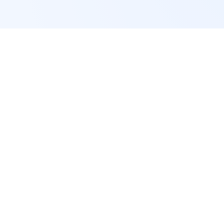
快速链接
DB视讯·(中国区)官方网站
关于
DB视
DB视讯以“引领快乐，创造价值”为发展
理念，致力于为用户群体提供多元、多形
赛事新闻
式的内容，平台覆盖多个语种与终端系
服务与支持
统，用户规模持续增长。核心系统采用模
块化架构及高并发优化机制，在各类赛事
高峰期亦能保持稳定流畅响应，确保每一
位用户都能获得快速、顺畅的操作体验。