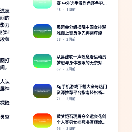
赛 中外选手激烈角逐争夺荣
誉
48
·
1周前
遗忘
间的
影力
奥运会分组揭晓中国女排迎
能理
难而上奋勇争先再创辉煌
段蕴
58
·
2周前
从易建联一声叹息看运动员
图打
梦想与身体极限的无奈对抗
间，
与告别时刻之
67
·
2周前
人认
3g手机游戏下载大全与热门
层神
资源推荐平台指南轻松畅玩
攻略实用版
71
·
2周前
探险
黄梦恺石玥勇夺全运会花剑
灵空
个人赛男女桂冠书写辉煌篇
章
96
·
3周前