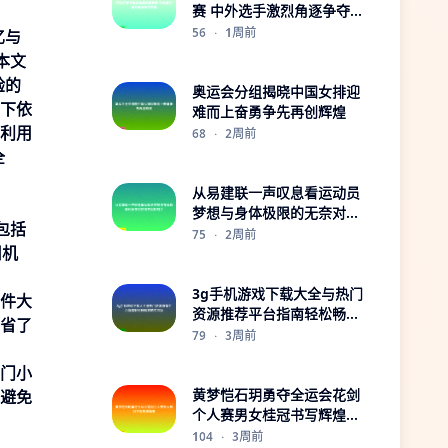
赛 中外选手激烈角逐争夺荣
誉
56
·
1周前
忆与
本文
验的
奥运会分组揭晓中国女排迎
下依
难而上奋勇争先再创辉煌
利用
68
·
2周前
全
从易建联一声叹息看运动员
梦想与身体极限的无奈对抗
包括
与告别时刻之
75
·
2周前
旧机
3g手机游戏下载大全与热门
件大
资源推荐平台指南轻松畅玩
省了
攻略实用版
79
·
3周前
门小
黄梦恺石玥勇夺全运会花剑
避免
个人赛男女桂冠书写辉煌篇
章
104
·
3周前