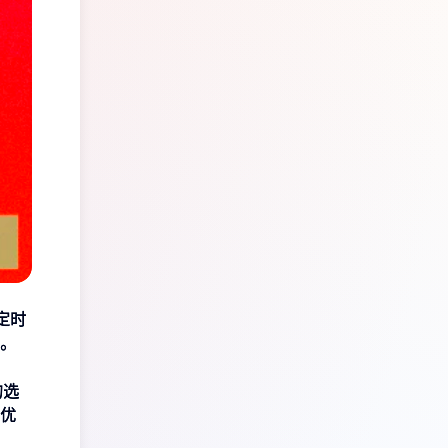
定时
。
的选
优