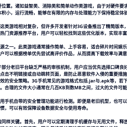
要位置。诸如益智类、消除类和简单动作类游戏，由于对硬件要
体积小，运行流畅，能够在有限的内存与处理能力下保持稳定体
这类游戏相对复杂，但许多开发者针对3G设备推出了精简版本
热门资源推荐平台，用户可以轻松找到这些优化版本，实现丰富
源之一。此类游戏通常操作简单、上手容易，适合碎片时间娱乐
户可以根据榜单优先尝试高评价作品，从而提高下载效率与满意
于部分老旧平台缺乏严格的审核机制，用户应当优先选择口碑良
点击不明链接或自动跳转页面，是防止恶意软件入侵的重要措施
安全策略。3G手机常见的游戏格式包括.jar与.apk等，若
。合理的文件大小通常在几百KB到数MB之间，过大的文件可
用手机自带的安全管理功能进行检测。即便是老旧机型，也可以
惯，可以有效保障设备数据安全与使用寿命。
验同样关键。首先，用户可以定期清理手机缓存与无用文件，释