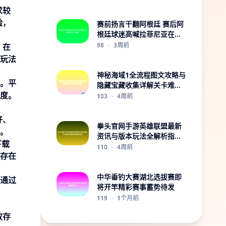
求较
验，
赛前扬言干翻阿根廷 赛后阿
根廷球迷高喊拉菲尼亚在哪
里
98
·
3周前
，在
玩法
神秘海域1全流程图文攻略与
。平
隐藏宝藏收集详解关卡难点
度。
解析指南册
103
·
4周前
好、
拳头官网手游英雄联盟最新
。
资讯与版本玩法全解析指南
下载
深度攻略分享
110
·
4周前
能存在
中华垂钓大赛湖北选拔赛即
通过
将开竿精彩赛事蓄势待发
119
·
1个月前
放存